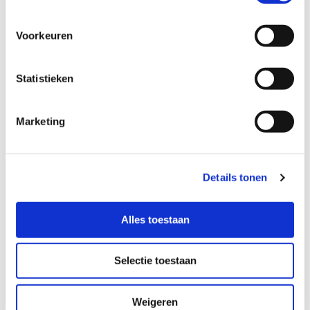
LinkedIn Peter
Voorkeuren
Statistieken
Address details
Marketing
Parkerbaan 2
3439 MC Nieuwegein
030-6566266
Details tonen
info-nl@magicsoftware.com
Alles toestaan
Follow us
Selectie toestaan
LinkedIn
Facebook
Weigeren