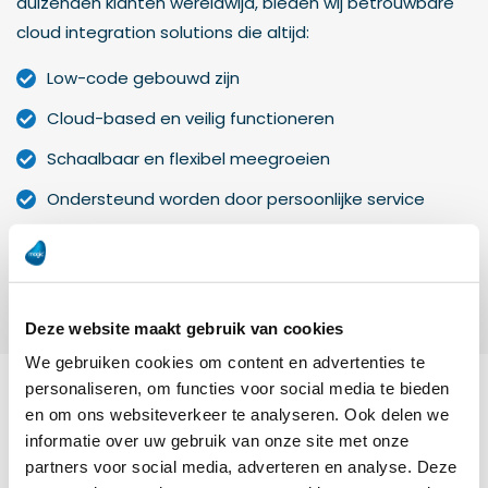
duizenden klanten wereldwijd, bieden wij betrouwbare
cloud integration solutions die altijd:
Low-code gebouwd zijn
Cloud-based en veilig functioneren
Schaalbaar en flexibel meegroeien
Ondersteund worden door persoonlijke service
Als het er nog niet is, bouwen we het. En als het er al is,
integreren wij het.
Deze website maakt gebruik van cookies
We gebruiken cookies om content en advertenties te
personaliseren, om functies voor social media te bieden
en om ons websiteverkeer te analyseren. Ook delen we
Sectoren waar we eerder het verschil
informatie over uw gebruik van onze site met onze
hebben gemaakt
partners voor social media, adverteren en analyse. Deze