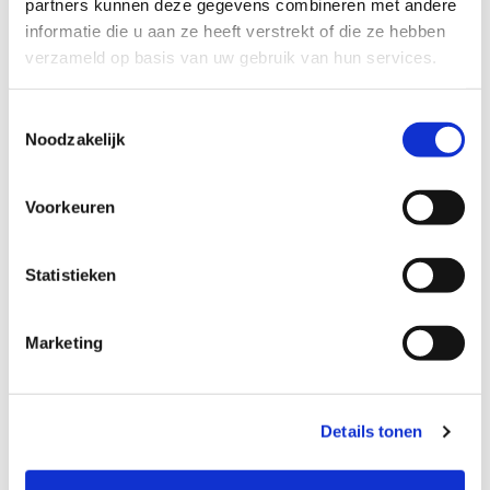
partners kunnen deze gegevens combineren met andere
informatie die u aan ze heeft verstrekt of die ze hebben
verzameld op basis van uw gebruik van hun services.
Toestemmingsselectie
Noodzakelijk
Voorkeuren
Statistieken
Manufacturing
Marketing
Optimaliseer jouw productieprocessen met real-
time data, automatisering en slimme
Details tonen
integraties. Magic Software verbindt uw ERP, MES
en IoT voor maximale efficiëntie en flexibiliteit.