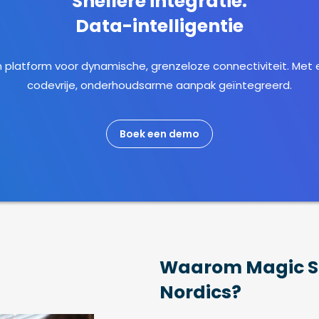
Snellere integratie.
Data-intelligentie
 platform voor dynamische, grenzeloze connectiviteit. Met
codevrije, onderhoudsarme aanpak geïntegreerd.
Boek een demo
Waarom Magic So
Nordics?