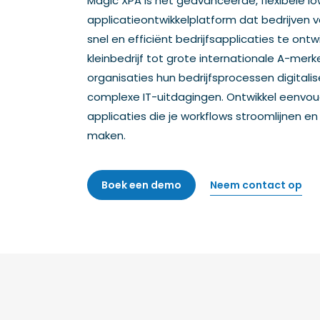
Magic XPA is het geavanceerde, flexibele 
applicatieontwikkelplatform dat bedrijven 
snel en efficiënt bedrijfsapplicaties te ont
kleinbedrijf tot grote internationale A-me
organisaties hun bedrijfsprocessen digitali
complexe IT-uitdagingen. Ontwikkel eenv
applicaties die je workflows stroomlijnen en
maken.
Neem contact op
Boek een demo