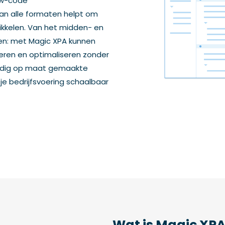
low-code
van alle formaten helpt om
wikkelen. Van het midden- en
rken: met Magic XPA kunnen
seren en optimaliseren zonder
oudig op maat gemaakte
 je bedrijfsvoering schaalbaar
Wat is Magic XP