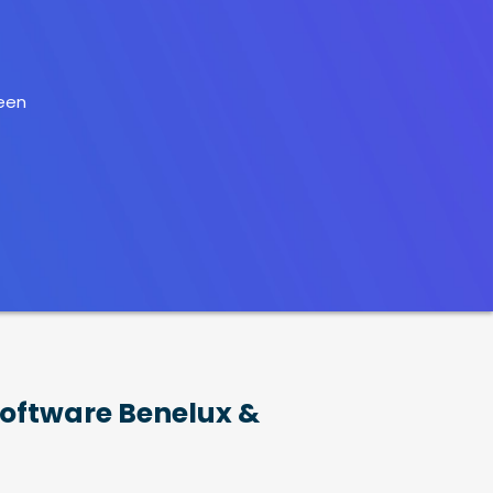
 een
ftware Benelux &