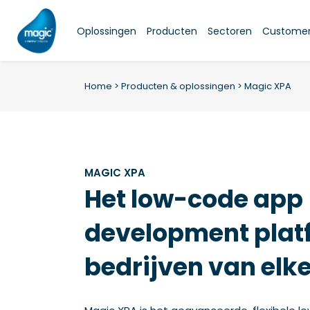
Skip
to
Oplossingen
Producten
Sectoren
Customer 
content
Home
>
Producten & oplossingen
>
Magic XPA
MAGIC XPA
Het low-code app
development plat
bedrijven van el