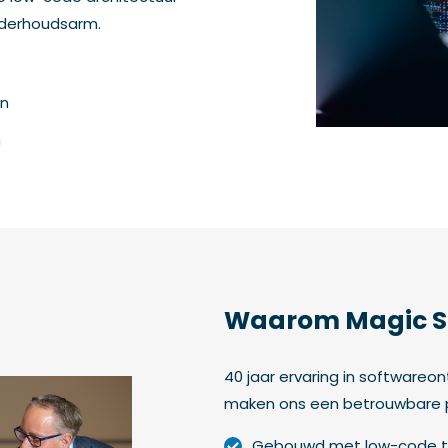
onderhoudsarm.
en
n
Waarom Magic S
40 jaar ervaring in softwareo
maken ons een betrouwbare par
Gebouwd met low-code t