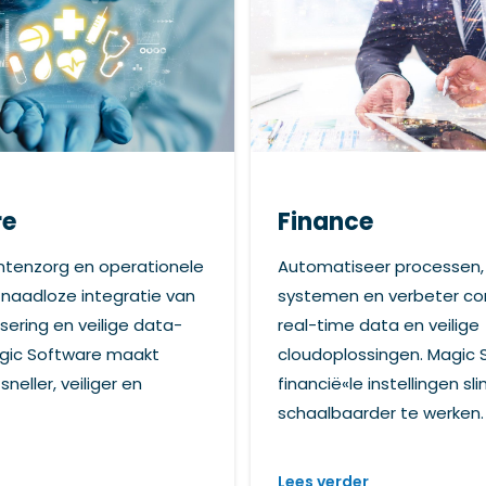
re
Finance
ntenzorg en operationele
Automatiseer processen, 
 naadloze integratie van
systemen en verbeter c
sering en veilige data-
real-time data en veilige
Magic Software maakt
cloudoplossingen. Magic 
neller, veiliger en
financië«le instellingen s
schaalbaarder te werken.
Lees verder