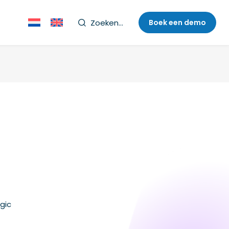
Zoeken...
Boek een demo
gic