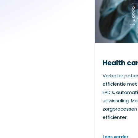
Health ca
Verbeter patië
efficiëntie met
EPD’s, automati
uitwisseling. 
zorgprocessen s
efficiënter.
Lees verder