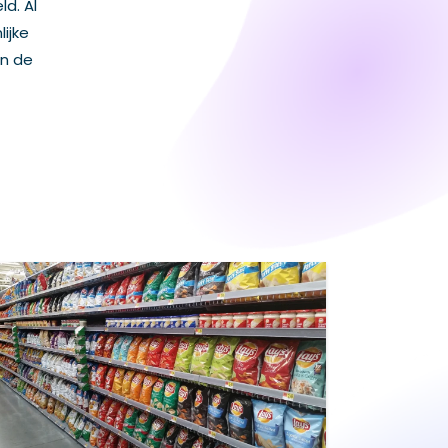
d. Al
ijke
in de