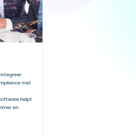
integreer
ompliance met
Software helpt
limmer en