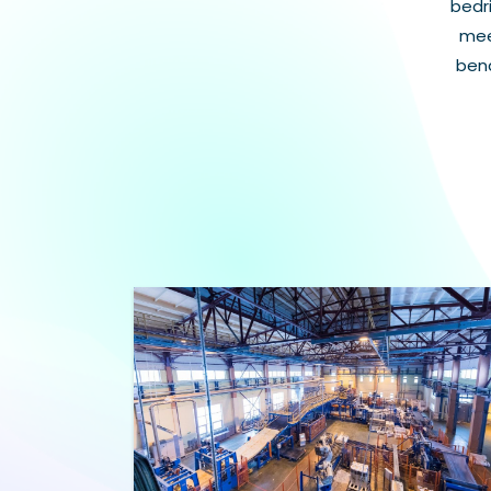
bedr
mee
bena