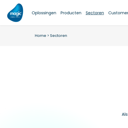
Skip
to
Oplossingen
Producten
Sectoren
Customer 
content
Home
>
Sectoren
Al