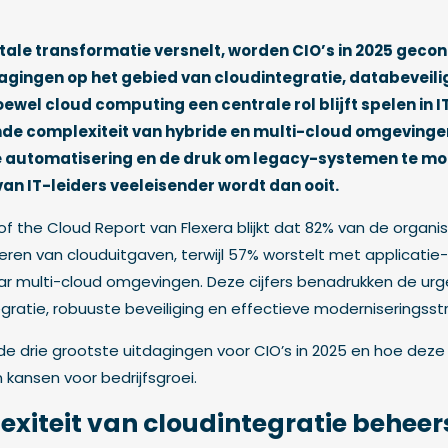
tale transformatie versnelt, worden CIO’s in 2025 geco
ingen op het gebied van cloudintegratie, databeveilig
ewel cloud computing een centrale rol blijft spelen in I
nde complexiteit van hybride en multi-cloud omgeving
 automatisering en de druk om legacy-systemen te mo
van IT-leiders veeleisender wordt dan ooit.
of the Cloud Report van Flexera blijkt dat 82% van de organ
ren van clouduitgaven, terwijl 57% worstelt met applicatie
aar multi-cloud omgevingen. Deze cijfers benadrukken de u
gratie, robuuste beveiliging en effectieve moderniseringsst
de drie grootste uitdagingen voor CIO’s in 2025 en hoe dez
kansen voor bedrijfsgroei.
lexiteit van cloudintegratie behee