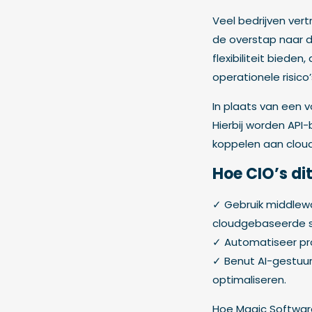
Veel bedrijven ve
de overstap naar d
flexibiliteit bied
operationele risico
In plaats van een 
Hierbij worden API
koppelen aan clo
Hoe CIO’s di
✓ Gebruik middlew
cloudgebaseerde s
✓ Automatiseer pr
✓ Benut AI-gestuur
optimaliseren.
Hoe Magic Softwar