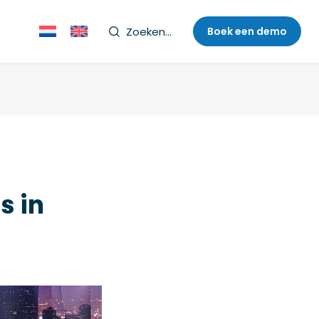
Zoeken...
Boek een demo
s in