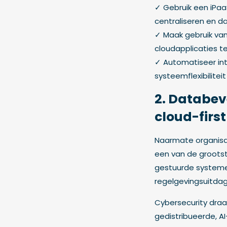
✓ Gebruik een iPaa
centraliseren en d
✓ Maak gebruik van
cloudapplicaties t
✓ Automatiseer in
systeemflexibilitei
2. Databev
cloud-firs
Naarmate organisat
een van de grootste
gestuurde systeme
regelgevingsuitdag
Cybersecurity draa
gedistribueerde, 