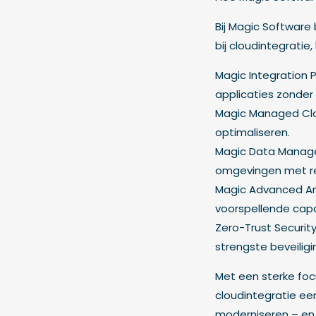
Bij Magic Softwar
bij cloudintegratie
Magic Integration 
applicaties zonder
Magic Managed Clou
optimaliseren.
Magic Data Managem
omgevingen met re
Magic Advanced An
voorspellende cap
Zero-Trust Securi
strengste beveilig
Met een sterke foc
cloudintegratie ee
moderniseren – en 