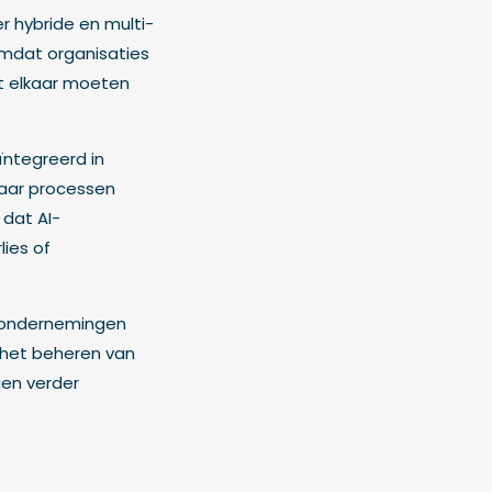
r hybride en multi-
 omdat organisaties
et elkaar moeten
ïntegreerd in
waar processen
 dat AI-
ies of
e ondernemingen
j het beheren van
gen verder