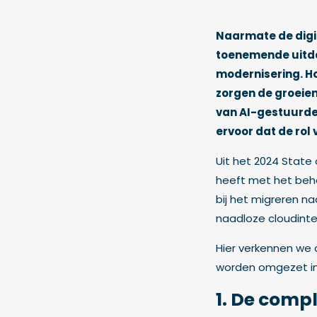
Naarmate de digi
toenemende uitdag
modernisering. Ho
zorgen de groeie
van AI-gestuurde
ervoor dat de rol 
Uit het 2024 State 
heeft met het behe
bij het migreren n
naadloze cloudinte
Hier verkennen we 
worden omgezet in 
1. De comp