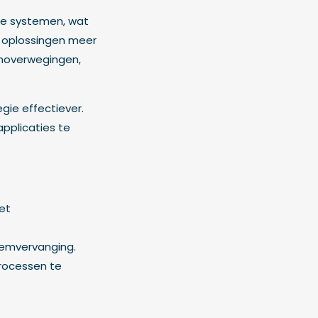
se systemen, wat
e oplossingen meer
enoverwegingen,
gie effectiever.
pplicaties te
et
eemvervanging.
processen te