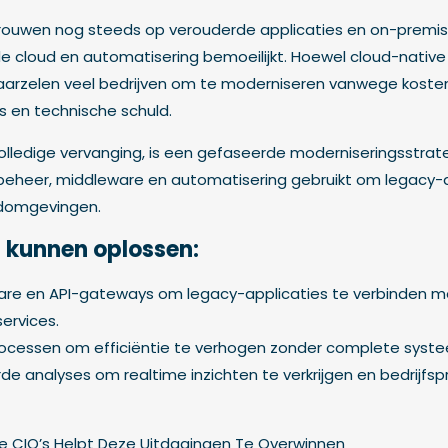
rtrouwen nog steeds op verouderde applicaties en on-premi
e cloud en automatisering bemoeilijkt. Hoewel cloud-nativ
en, aarzelen veel bedrijven om te moderniseren vanwege kost
’s en technische schuld.
volledige vervanging, is een gefaseerde moderniseringsstrate
-beheer, middleware en automatisering gebruikt om legacy-a
udomgevingen.
t kunnen oplossen:
are en API-gateways om legacy-applicaties te verbinden m
ervices.
ocessen om efficiëntie te verhogen zonder complete syst
de analyses om realtime inzichten te verkrijgen en bedrijfs
e CIO’s Helpt Deze Uitdagingen Te Overwinnen