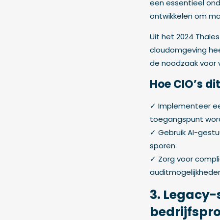
een essentieel on
ontwikkelen om ma
Uit het 2024 Thales
cloudomgeving heef
de noodzaak voor v
Hoe CIO’s di
✓ Implementeer een 
toegangspunt word
✓ Gebruik AI-gest
sporen.
✓ Zorg voor compl
auditmogelijkhede
3. Legacy
bedrijfspr