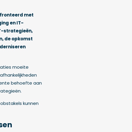
nfronteerd met
ing en IT-
T-strategieën,
en, de opkomst
derniseren
isaties moeite
-afhankelijkheden
rgente behoefte aan
rategieën.
e obstakels kunnen
rsen