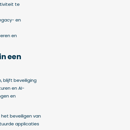
iviteit te
legacy- en
deren en
in een
lijft beveiliging
turen en AI-
ngen en
 het beveiligen van
uurde applicaties