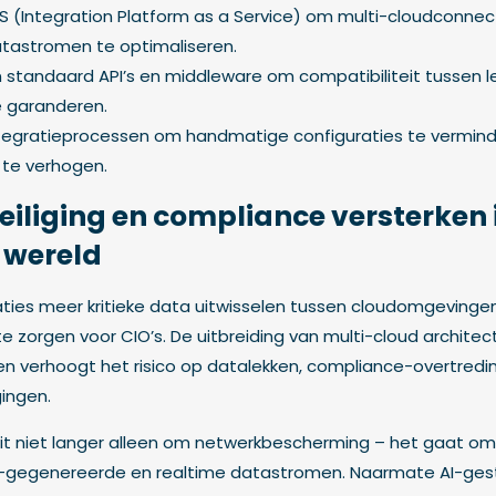
S (Integration Platform as a Service) om multi-cloudconnect
atastromen te optimaliseren.
 standaard API’s en middleware om compatibiliteit tussen 
e garanderen.
tegratieprocessen om handmatige configuraties te vermin
t te verhogen.
eiliging en compliance versterken 
t wereld
ies meer kritieke data uitwisselen tussen cloudomgevingen, b
 zorgen voor CIO’s. De uitbreiding van multi-cloud architec
n verhoogt het risico op datalekken, compliance-overtredi
ingen.
it niet langer alleen om netwerkbescherming – het gaat om
AI-gegenereerde en realtime datastromen. Naarmate AI-gest