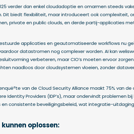
2025 verder dan enkel cloudadoptie en omarmen steeds vake
. Dit biedt flexibiliteit, maar introduceert ook complexiteit,
n, private en public clouds, en derde partij-applicaties m
gestuurde applicaties en geautomatiseerde workflows nu ge
waardoor datastromen nog complexer worden. AI kan welis
esluitvorming verbeteren, maar CIO’s moeten ervoor zorgen
hten naadloos door cloudsystemen vloeien, zonder dataverl
enquëªte van de Cloud Security Alliance maakt 75% van d
re Identity Providers (IDP’s), maar ondervindt problemen bi
en consistente beveiligingsbeleid, wat integratie-uitdagin
t kunnen oplossen: