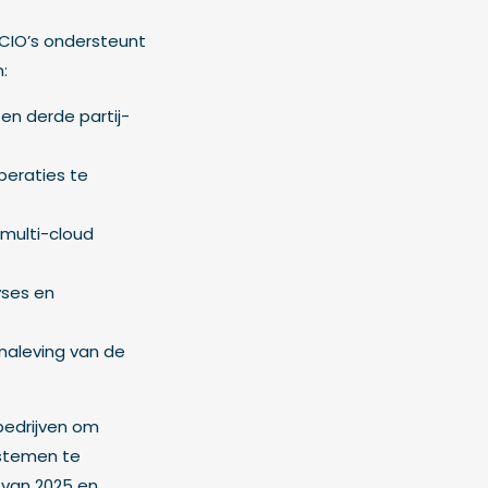
CIO’s ondersteunt
:
en derde partij-
peraties te
multi-cloud
yses en
naleving van de
bedrijven om
ystemen te
 van 2025 en