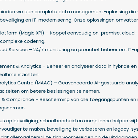
e bieden we een complete data management-oplossing die 
, beveiliging en IT-modernisering. Onze oplossingen omvatten
Platform (Magic XPI) – Koppel eenvoudig on-premise, cloud- 
 complexe codering.
d Services – 24/7 monitoring en proactief beheer om IT-o
ent & Analytics – Beheer en analyseer data in hybride en 
altime inzichten.
alytics Centre (MAAC) – Geavanceerde AI-gestuurde anal
aciteiten om betere beslissingen te nemen.
ty & Compliance – Bescherming van alle toegangspunten en 
ingsnormen.
us op beveiliging, schaalbaarheid en compliance helpen wij 
nvoudiger te maken, beveiliging te verbeteren en legacy-s
dat allemaal terwijl ze zich voorbereiden op de uitdagingen